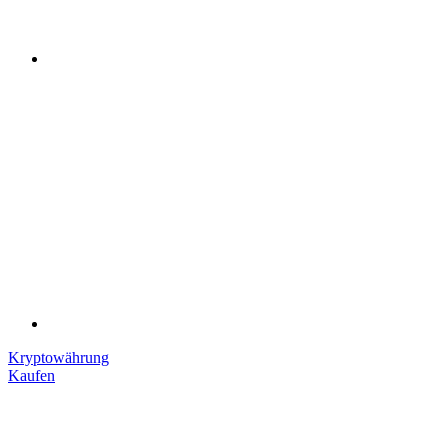
Kryptowährung
Kaufen