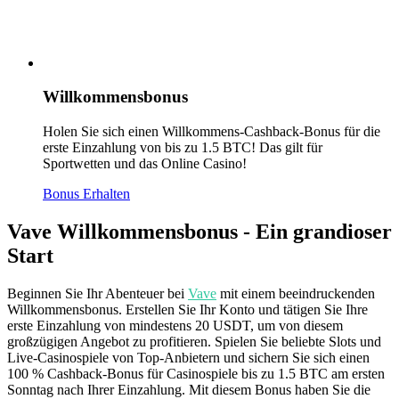
Willkommensbonus
Holen Sie sich einen Willkommens-Cashback-Bonus für die
erste Einzahlung von bis zu 1.5 BTC! Das gilt für
Sportwetten und das Online Casino!
Bonus Erhalten
Vave Willkommensbonus - Ein grandioser
Start
Beginnen Sie Ihr Abenteuer bei
Vave
mit einem beeindruckenden
Willkommensbonus. Erstellen Sie Ihr Konto und tätigen Sie Ihre
erste Einzahlung von mindestens 20 USDT, um von diesem
großzügigen Angebot zu profitieren. Spielen Sie beliebte Slots und
Live-Casinospiele von Top-Anbietern und sichern Sie sich einen
100 % Cashback-Bonus für Casinospiele bis zu 1.5 BTC am ersten
Sonntag nach Ihrer Einzahlung. Mit diesem Bonus haben Sie die