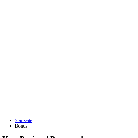
Startseite
Bonus