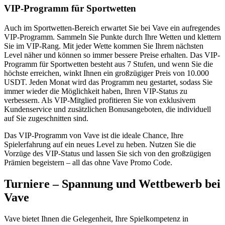
VIP-Programm für Sportwetten
Auch im Sportwetten-Bereich erwartet Sie bei Vave ein aufregendes
VIP-Programm. Sammeln Sie Punkte durch Ihre Wetten und klettern
Sie im VIP-Rang. Mit jeder Wette kommen Sie Ihrem nächsten
Level näher und können so immer bessere Preise erhalten. Das VIP-
Programm für Sportwetten besteht aus 7 Stufen, und wenn Sie die
höchste erreichen, winkt Ihnen ein großzügiger Preis von 10.000
USDT. Jeden Monat wird das Programm neu gestartet, sodass Sie
immer wieder die Möglichkeit haben, Ihren VIP-Status zu
verbessern. Als VIP-Mitglied profitieren Sie von exklusivem
Kundenservice und zusätzlichen Bonusangeboten, die individuell
auf Sie zugeschnitten sind.
Das VIP-Programm von Vave ist die ideale Chance, Ihre
Spielerfahrung auf ein neues Level zu heben. Nutzen Sie die
Vorzüge des VIP-Status und lassen Sie sich von den großzügigen
Prämien begeistern – all das ohne Vave Promo Code.
Turniere – Spannung und Wettbewerb bei
Vave
Vave bietet Ihnen die Gelegenheit, Ihre Spielkompetenz in