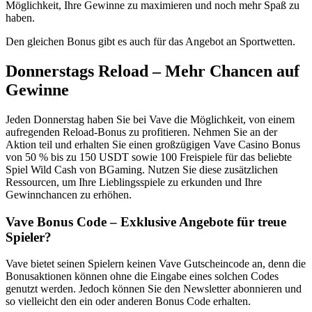
Möglichkeit, Ihre Gewinne zu maximieren und noch mehr Spaß zu
haben.
Den gleichen Bonus gibt es auch für das Angebot an Sportwetten.
Donnerstags Reload – Mehr Chancen auf
Gewinne
Jeden Donnerstag haben Sie bei Vave die Möglichkeit, von einem
aufregenden Reload-Bonus zu profitieren. Nehmen Sie an der
Aktion teil und erhalten Sie einen großzügigen Vave Casino Bonus
von 50 % bis zu 150 USDT sowie 100 Freispiele für das beliebte
Spiel Wild Cash von BGaming. Nutzen Sie diese zusätzlichen
Ressourcen, um Ihre Lieblingsspiele zu erkunden und Ihre
Gewinnchancen zu erhöhen.
Vave Bonus Code – Exklusive Angebote für treue
Spieler?
Vave bietet seinen Spielern keinen Vave Gutscheincode an, denn die
Bonusaktionen können ohne die Eingabe eines solchen Codes
genutzt werden. Jedoch können Sie den Newsletter abonnieren und
so vielleicht den ein oder anderen Bonus Code erhalten.