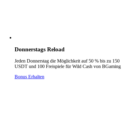
Donnerstags Reload
Jeden Donnerstag die Möglichkeit auf 50 % bis zu 150
USDT und 100 Freispiele für Wild Cash von BGaming
Bonus Erhalten