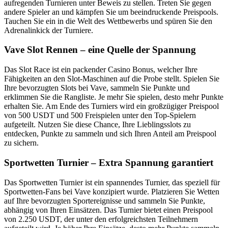
aufregenden Turnieren unter Beweis zu stellen. Treten Sie gegen
andere Spieler an und kämpfen Sie um beeindruckende Preispools.
Tauchen Sie ein in die Welt des Wettbewerbs und spüren Sie den
Adrenalinkick der Turniere.
Vave Slot Rennen – eine Quelle der Spannung
Das Slot Race ist ein packender Casino Bonus, welcher Ihre
Fähigkeiten an den Slot-Maschinen auf die Probe stellt. Spielen Sie
Ihre bevorzugten Slots bei Vave, sammeln Sie Punkte und
erklimmen Sie die Rangliste. Je mehr Sie spielen, desto mehr Punkte
erhalten Sie. Am Ende des Turniers wird ein großzügiger Preispool
von 500 USDT und 500 Freispielen unter den Top-Spielern
aufgeteilt. Nutzen Sie diese Chance, Ihre Lieblingsslots zu
entdecken, Punkte zu sammeln und sich Ihren Anteil am Preispool
zu sichern.
Sportwetten Turnier – Extra Spannung garantiert
Das Sportwetten Turnier ist ein spannendes Turnier, das speziell für
Sportwetten-Fans bei Vave konzipiert wurde. Platzieren Sie Wetten
auf Ihre bevorzugten Sportereignisse und sammeln Sie Punkte,
abhängig von Ihren Einsätzen. Das Turnier bietet einen Preispool
von 2.250 USDT, der unter den erfolgreichsten Teilnehmern