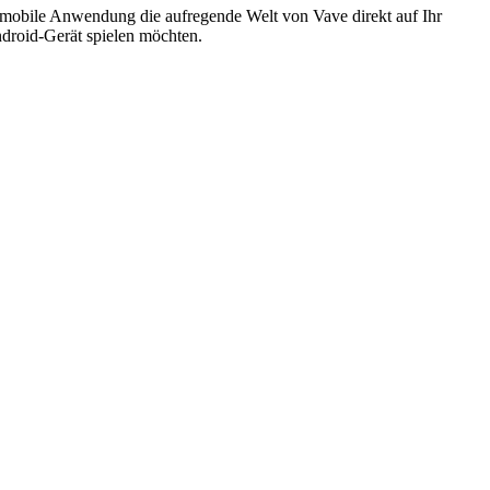
se mobile Anwendung die aufregende Welt von Vave direkt auf Ihr
ndroid-Gerät spielen möchten.