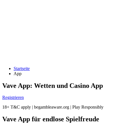
Startseite
App
Vave App: Wetten und Casino App
Registrieren
18+ T&C apply | begambleaware.org | Play Responsibly
Vave App für endlose Spielfreude